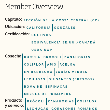
Member Overview
Capítulo:
SECCIÓN DE LA COSTA CENTRAL (CC)
Ubicación:
CALIFORNIA
GONZALES
Certificación:
CULTIVOS
EQUIVALENCIA EE.UU./CANADÁ
USDA NOP
Cosecha:
RÚCULA
BRÓCOLI
ZANAHORIAS
COLIFLOR
APIO
ACELGA
EN BARBECHO
JUDÍAS VERDES
LECHUGAS
GUISANTES (FRESCOS)
ROMAINE
ESPINACAS
MEZCLA DE PRIMAVERA
Producto
BRÓCOLI
ZANAHORIAS
COLIFLOR
y servicio:
LECHUGAS
CORAZONES ROMANOS