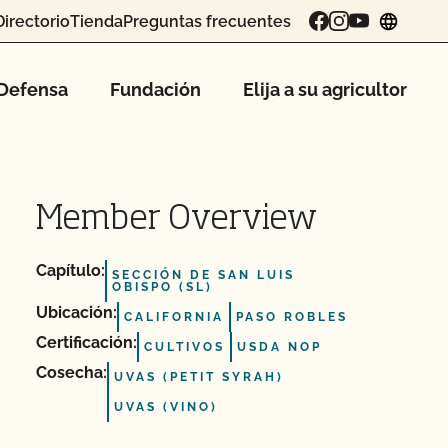
Directorio
Tienda
Preguntas frecuentes
chang
Defensa
Fundación
Elija a su agricultor
Member Overview
Capítulo:
SECCIÓN DE SAN LUIS
OBISPO (SL)
Ubicación:
CALIFORNIA
PASO ROBLES
Certificación:
CULTIVOS
USDA NOP
Cosecha:
UVAS (PETIT SYRAH)
UVAS (VINO)