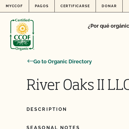
Skip to content
MYCCOF
PAGOS
CERTIFICARSE
DONAR
¿Por qué orgáni
Go to Organic Directory
River Oaks II LL
DESCRIPTION
SEASONAL NOTES