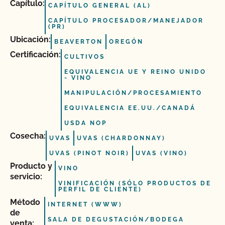
Capítulo:
CAPÍTULO GENERAL (AL)
CAPÍTULO PROCESADOR/MANEJADOR
(PR)
Ubicación:
BEAVERTON
OREGÓN
Certificación:
CULTIVOS
EQUIVALENCIA UE Y REINO UNIDO
- VINO
MANIPULACIÓN/PROCESAMIENTO
EQUIVALENCIA EE.UU./CANADÁ
USDA NOP
Cosecha:
UVAS
UVAS (CHARDONNAY)
UVAS (PINOT NOIR)
UVAS (VINO)
Producto y
VINO
servicio:
VINIFICACIÓN (SÓLO PRODUCTOS DE
PERFIL DE CLIENTE)
Método
INTERNET (WWW)
de
SALA DE DEGUSTACIÓN/BODEGA
venta: