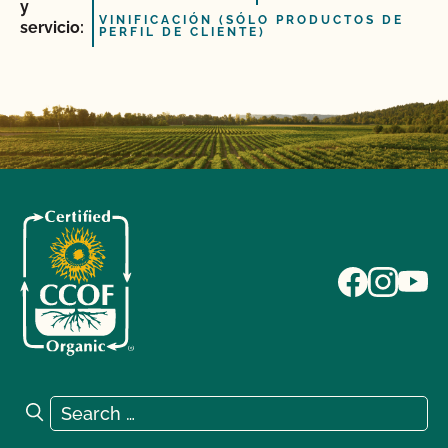
y
VINIFICACIÓN (SÓLO PRODUCTOS DE
servicio:
PERFIL DE CLIENTE)
Search for:
Search