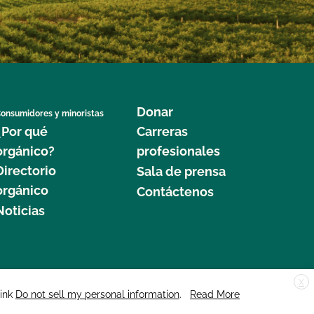
Donar
onsumidores y minoristas
¿Por qué
Carreras
orgánico?
profesionales
Directorio
Sala de prensa
orgánico
Contáctenos
Noticias
X
edar Street, Suite 248, Santa Cruz, CA 95060 © 2025 CCOF.org
link
Do not sell my personal information
.
Read More