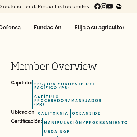
Directorio
Tienda
Preguntas frecuentes
chang
Defensa
Fundación
Elija a su agricultor
Member Overview
Capítulo:
SECCIÓN SUROESTE DEL
PACÍFICO (PS)
CAPÍTULO
PROCESADOR/MANEJADOR
(PR)
Ubicación:
CALIFORNIA
OCEANSIDE
Certificación:
MANIPULACIÓN/PROCESAMIENTO
USDA NOP