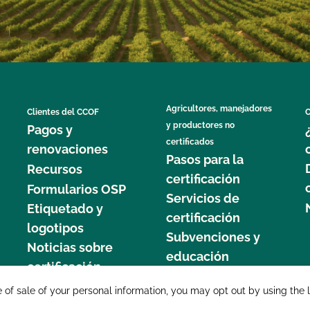
Agricultores, manejadores
Clientes del CCOF
C
y productores no
Pagos y
certificados
renovaciones
Pasos para la
Recursos
certificación
Formularios OSP
Servicios de
Etiquetado y
certificación
logotipos
Subvenciones y
Noticias sobre
educación
certificación
877 C
e of sale of your personal information, you may opt out by using the 