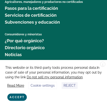
Agricultores, manejadores y productores no certificados
Pasos para la certificación
Servicios de certificación
Subvenciones y educación
Consumidores y minoristas
¿Por qué orgánico?
Directorio orgánico
Noticias
X
Donar
This website or its third-party tools process personal data.In
case of sale of your personal information, you may opt out by
Carreras profesionales
using the link
Do not sell my personal information
.
Sala de prensa
Read More
Cookie settings
REJECT
Contáctenos
877 Cedar Street, Suite 248, Santa Cruz, CA 95060 © 2025 CCOF.org
ACCEPT