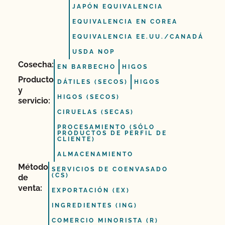
JAPÓN EQUIVALENCIA
EQUIVALENCIA EN COREA
EQUIVALENCIA EE.UU./CANADÁ
USDA NOP
Cosecha:
EN BARBECHO
HIGOS
Producto
DÁTILES (SECOS)
HIGOS
y
HIGOS (SECOS)
servicio:
CIRUELAS (SECAS)
PROCESAMIENTO (SÓLO
PRODUCTOS DE PERFIL DE
CLIENTE)
ALMACENAMIENTO
Método
SERVICIOS DE COENVASADO
(CS)
de
venta:
EXPORTACIÓN (EX)
INGREDIENTES (ING)
COMERCIO MINORISTA (R)