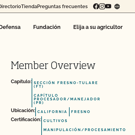
Directorio
Tienda
Preguntas frecuentes
chang
Defensa
Fundación
Elija a su agricultor
Member Overview
Capítulo:
SECCIÓN FRESNO-TULARE
(FT)
CAPÍTULO
PROCESADOR/MANEJADOR
(PR)
Ubicación:
CALIFORNIA
FRESNO
Certificación:
CULTIVOS
MANIPULACIÓN/PROCESAMIENTO