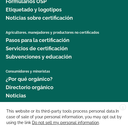
Formularios OSP
Etiquetado y logotipos
Noticias sobre certificación
Agricultores, manejadores y productores no certificados
Pasos para la certificación
Servicios de certificación
Subvenciones y educación
Consumidores y minoristas
¿Por qué orgánico?
Directorio orgánico
Noticias
X
Donar
This website or its third-party tools process personal data.In
case of sale of your personal information, you may opt out by
Carreras profesionales
using the link
Do not sell my personal information
.
Sala de prensa