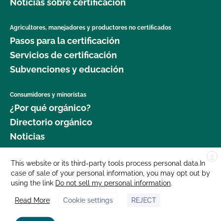
Noticias sobre certificación
Agricultores, manejadores y productores no certificados
Pasos para la certificación
Servicios de certificación
Subvenciones y educación
Consumidores y minoristas
¿Por qué orgánico?
Directorio orgánico
Noticias
X
Donar
This website or its third-party tools process personal data.In
case of sale of your personal information, you may opt out by
Carreras profesionales
using the link
Do not sell my personal information
.
Sala de prensa
Read More
Cookie settings
REJECT
Contáctenos