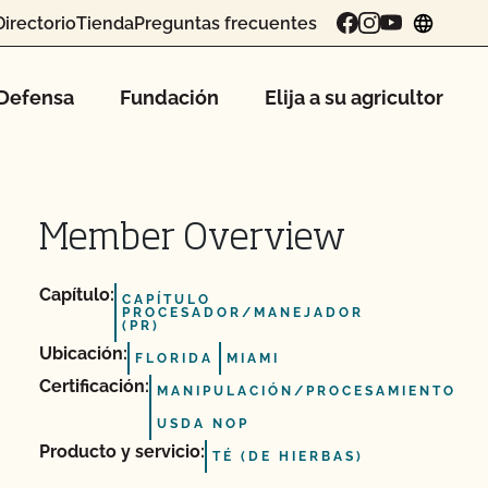
Directorio
Tienda
Preguntas frecuentes
chang
Defensa
Fundación
Elija a su agricultor
Member Overview
Capítulo:
CAPÍTULO
PROCESADOR/MANEJADOR
(PR)
Ubicación:
FLORIDA
MIAMI
Certificación:
MANIPULACIÓN/PROCESAMIENTO
USDA NOP
Producto y servicio:
TÉ (DE HIERBAS)