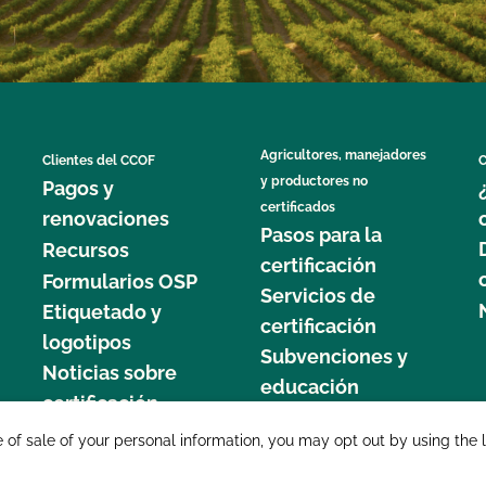
Agricultores, manejadores
Clientes del CCOF
C
y productores no
Pagos y
certificados
renovaciones
Pasos para la
Recursos
certificación
Formularios OSP
Servicios de
Etiquetado y
certificación
logotipos
Subvenciones y
Noticias sobre
educación
certificación
877 C
e of sale of your personal information, you may opt out by using the 