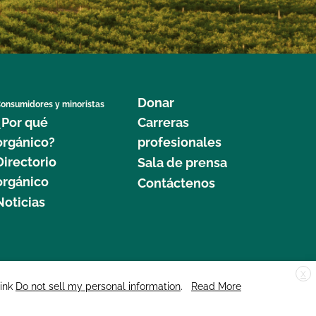
Donar
onsumidores y minoristas
¿Por qué
Carreras
orgánico?
profesionales
Directorio
Sala de prensa
orgánico
Contáctenos
Noticias
X
edar Street, Suite 248, Santa Cruz, CA 95060 © 2025 CCOF.org
link
Do not sell my personal information
.
Read More