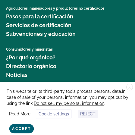
Agricultores, manejadores y productores no certificados
Pasos para la certificación
Servicios de certificación
Subvenciones y educación
Consumidores y minoristas
¿Por qué orgánico?
Directorio orgánico
Noticias
X
Donar
This website or its third-party tools process personal data.In
case of sale of your personal information, you may opt out by
Carreras profesionales
using the link
Do not sell my personal information
.
Sala de prensa
Read More
Cookie settings
REJECT
Contáctenos
877 Cedar Street, Suite 248, Santa Cruz, CA 95060 © 2025 CCOF.org
ACCEPT