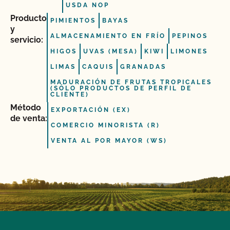
USDA NOP
Producto
PIMIENTOS
BAYAS
y
ALMACENAMIENTO EN FRÍO
PEPINOS
servicio:
HIGOS
UVAS (MESA)
KIWI
LIMONES
LIMAS
CAQUIS
GRANADAS
MADURACIÓN DE FRUTAS TROPICALES
(SÓLO PRODUCTOS DE PERFIL DE
CLIENTE)
Método
EXPORTACIÓN (EX)
de venta:
COMERCIO MINORISTA (R)
VENTA AL POR MAYOR (WS)