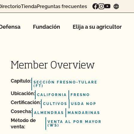
Directorio
Tienda
Preguntas frecuentes
chang
Defensa
Fundación
Elija a su agricultor
Member Overview
Capítulo:
SECCIÓN FRESNO-TULARE
(FT)
Ubicación:
CALIFORNIA
FRESNO
Certificación:
CULTIVOS
USDA NOP
Cosecha:
ALMENDRAS
MANDARINAS
Método de
VENTA AL POR MAYOR
(WS)
venta: