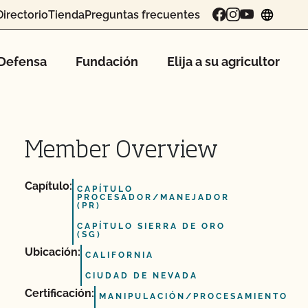
Directorio
Tienda
Preguntas frecuentes
chang
Defensa
Fundación
Elija a su agricultor
Member Overview
Capítulo:
CAPÍTULO
PROCESADOR/MANEJADOR
(PR)
CAPÍTULO SIERRA DE ORO
(SG)
Ubicación:
CALIFORNIA
CIUDAD DE NEVADA
Certificación:
MANIPULACIÓN/PROCESAMIENTO