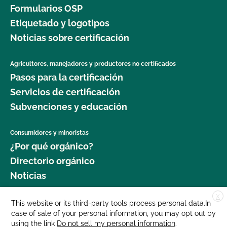
Formularios OSP
Etiquetado y logotipos
Noticias sobre certificación
Agricultores, manejadores y productores no certificados
Pasos para la certificación
Servicios de certificación
Subvenciones y educación
Consumidores y minoristas
¿Por qué orgánico?
Directorio orgánico
Noticias
X
Donar
This website or its third-party tools process personal data.In
case of sale of your personal information, you may opt out by
Carreras profesionales
using the link
Do not sell my personal information
.