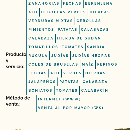
ZANAHORIAS
FECHAS
BERENJENA
AJO
CEBOLLAS VERDES
HIERBAS
VERDURAS MIXTAS
CEBOLLAS
PIMIENTOS
PATATAS
CALABAZAS
CALABAZA
HIERBA DE SUDÁN
TOMATILLOS
TOMATES
SANDÍA
Producto
RÚCULA
JUDÍAS
JUDÍAS NEGRAS
y
COLES DE BRUSELAS
MAÍZ
PEPINOS
servicio:
FECHAS
AJO
VERDES
HIERBAS
JALAPEÑOS
PATATAS
CALABAZA
BONIATOS
TOMATES
CALABACÍN
Método de
INTERNET (WWW)
venta:
VENTA AL POR MAYOR (WS)