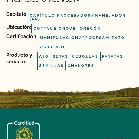
Capítulo:
CAPÍTULO PROCESADOR/MANEJADOR
(PR)
Ubicación:
COTTAGE GROVE
OREGÓN
Certificación:
MANIPULACIÓN/PROCESAMIENTO
USDA NOP
Producto y
AJO
SETAS
CEBOLLAS
PATATAS
servicio:
SEMILLAS
CHALOTES