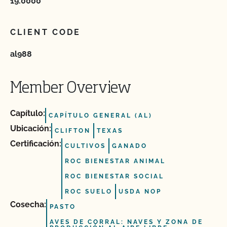
19.0000
CLIENT CODE
al988
Member Overview
Capítulo:
CAPÍTULO GENERAL (AL)
Ubicación:
CLIFTON
TEXAS
Certificación:
CULTIVOS
GANADO
ROC BIENESTAR ANIMAL
ROC BIENESTAR SOCIAL
ROC SUELO
USDA NOP
Cosecha:
PASTO
AVES DE CORRAL: NAVES Y ZONA DE