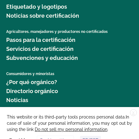
Etiquetado y logotipos
Noticias sobre certificación
Agricultores, manejadores y productores no certificados
Pasos para la certificación
Servicios de certificación
Subvenciones y educación
Consumidores y minoristas
¿Por qué orgánico?
Directorio orgánico
Noticias
X
Donar
This website or its third-party tools process personal data.In
case of sale of your personal information, you may opt out by
Carreras profesionales
using the link
Do not sell my personal information
.
Sala de prensa