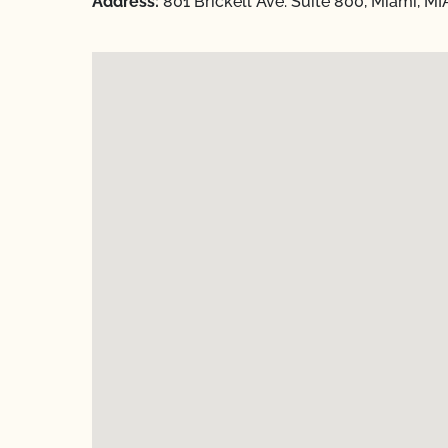
Address:
801 Brickell Ave. Suite 800, Miami, M