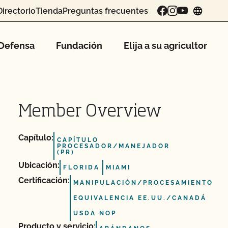
Directorio
Tienda
Preguntas frecuentes
chang
Defensa
Fundación
Elija a su agricultor
Member Overview
Capítulo:
CAPÍTULO
PROCESADOR/MANEJADOR
(PR)
Ubicación:
FLORIDA
MIAMI
Certificación:
MANIPULACIÓN/PROCESAMIENTO
EQUIVALENCIA EE.UU./CANADÁ
USDA NOP
Producto y servicio: