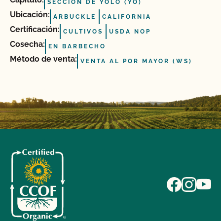
SECCIÓN DE YOLO (YO)
Ubicación:
ARBUCKLE
CALIFORNIA
Certificación:
CULTIVOS
USDA NOP
Cosecha:
EN BARBECHO
Método de venta:
VENTA AL POR MAYOR (WS)