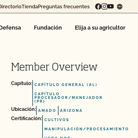
Directorio
Tienda
Preguntas frecuentes
chang
Defensa
Fundación
Elija a su agricultor
Member Overview
Capítulo:
CAPÍTULO GENERAL (AL)
CAPÍTULO
PROCESADOR/MANEJADOR
(PR)
Ubicación:
AMADO
ARIZONA
Certificación:
CULTIVOS
MANIPULACIÓN/PROCESAMIENTO