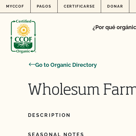
Skip to content
MYCCOF
PAGOS
CERTIFICARSE
DONAR
¿Por qué orgáni
Go to Organic Directory
Wholesum Farms
DESCRIPTION
SEASONAL NOTES