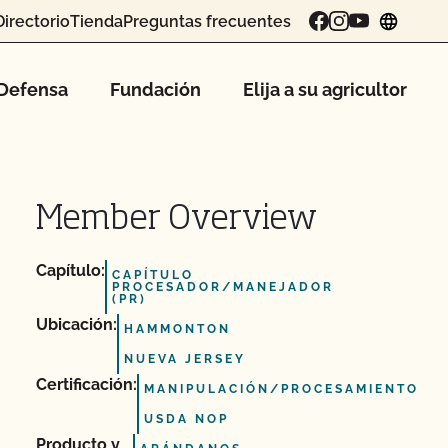
Directorio
Tienda
Preguntas frecuentes
chang
Defensa
Fundación
Elija a su agricultor
Member Overview
Capítulo:
CAPÍTULO
PROCESADOR/MANEJADOR
(PR)
Ubicación:
HAMMONTON
NUEVA JERSEY
Certificación:
MANIPULACIÓN/PROCESAMIENTO
USDA NOP
Producto y