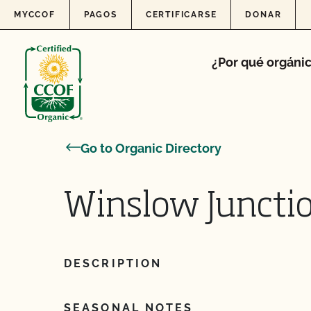
Skip to content
MYCCOF
PAGOS
CERTIFICARSE
DONAR
¿Por qué orgáni
Go to Organic Directory
Winslow Juncti
DESCRIPTION
SEASONAL NOTES