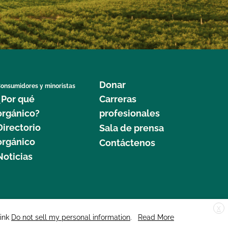
Donar
onsumidores y minoristas
¿Por qué
Carreras
orgánico?
profesionales
Directorio
Sala de prensa
orgánico
Contáctenos
Noticias
X
edar Street, Suite 248, Santa Cruz, CA 95060 © 2025 CCOF.org
link
Do not sell my personal information
.
Read More