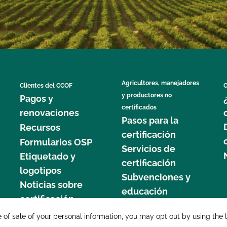
Agricultores, manejadores
Clientes del CCOF
C
y productores no
Pagos y
certificados
renovaciones
Pasos para la
Recursos
certificación
Formularios OSP
Servicios de
Etiquetado y
certificación
logotipos
Subvenciones y
Noticias sobre
educación
certificación
877 C
e of sale of your personal information, you may opt out by using the 