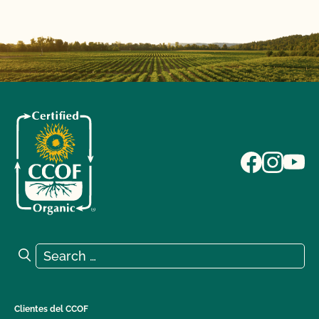
Search for:
Search
Clientes del CCOF