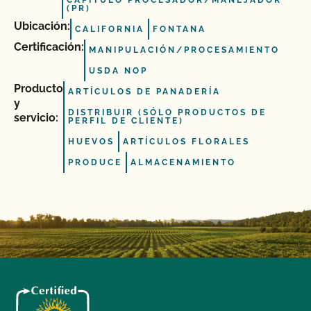
CAPÍTULO PROCESADOR/MANEJADOR
(PR)
Ubicación:
CALIFORNIA
FONTANA
Certificación:
MANIPULACIÓN/PROCESAMIENTO
USDA NOP
Producto
ARTÍCULOS DE PANADERÍA
y
DISTRIBUIR (SÓLO PRODUCTOS DE
servicio:
PERFIL DE CLIENTE)
HUEVOS
ARTÍCULOS FLORALES
PRODUCE
ALMACENAMIENTO