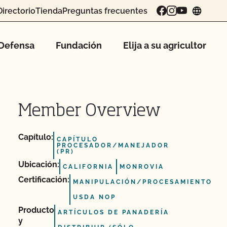
Directorio
Tienda
Preguntas frecuentes
chang
Defensa
Fundación
Elija a su agricultor
Member Overview
Capítulo:
CAPÍTULO
PROCESADOR/MANEJADOR
(PR)
Ubicación:
CALIFORNIA
MONROVIA
Certificación:
MANIPULACIÓN/PROCESAMIENTO
USDA NOP
Producto
ARTÍCULOS DE PANADERÍA
y