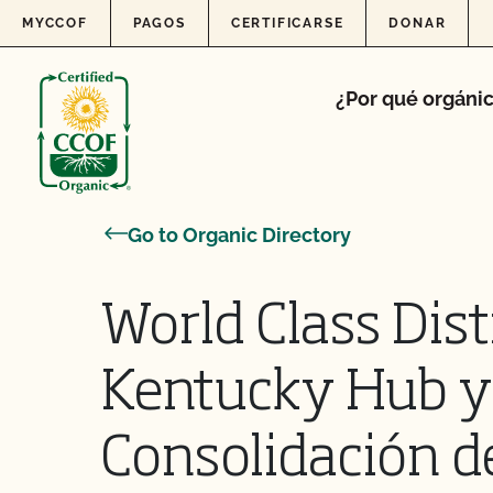
Skip to content
MYCCOF
PAGOS
CERTIFICARSE
DONAR
¿Por qué orgáni
Go to Organic Directory
World Class Distr
Kentucky Hub y
Consolidación d