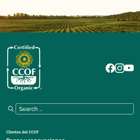
Search for:
Search
Clientes del CCOF