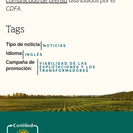
comunicado de prensa
distribuidos por el
CDFA.
Tags
Tipo de noticia:
NOTICIAS
Idioma:
INGLÉS
Campaña de
VIABILIDAD DE LAS
EXPLOTACIONES Y LOS
promoción:
TRANSFORMADORES