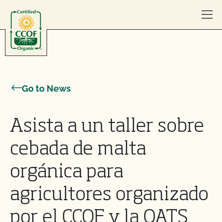
Skip to content
Go to News
Asista a un taller sobre
cebada de malta
orgánica para
agricultores organizado
por el CCOF y la OATS