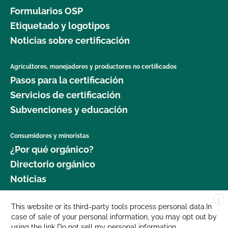
Formularios OSP
Etiquetado y logotipos
Noticias sobre certificación
Agricultores, manejadores y productores no certificados
Pasos para la certificación
Servicios de certificación
Subvenciones y educación
Consumidores y minoristas
¿Por qué orgánico?
Directorio orgánico
Noticias
X
Donar
This website or its third-party tools process personal data.In
case of sale of your personal information, you may opt out by
Carreras profesionales
using the link
Do not sell my personal information
.