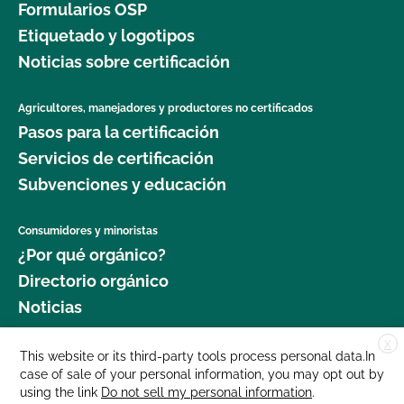
Formularios OSP
Etiquetado y logotipos
Noticias sobre certificación
Agricultores, manejadores y productores no certificados
Pasos para la certificación
Servicios de certificación
Subvenciones y educación
Consumidores y minoristas
¿Por qué orgánico?
Directorio orgánico
Noticias
X
Donar
This website or its third-party tools process personal data.In
case of sale of your personal information, you may opt out by
Carreras profesionales
using the link
Do not sell my personal information
.
Sala de prensa