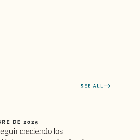
SEE ALL
BRE DE 2025
guir creciendo los
C