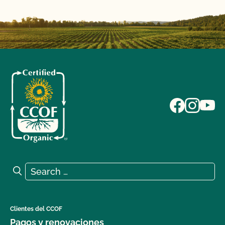
Search for:
Search
Clientes del CCOF
Pagos y renovaciones