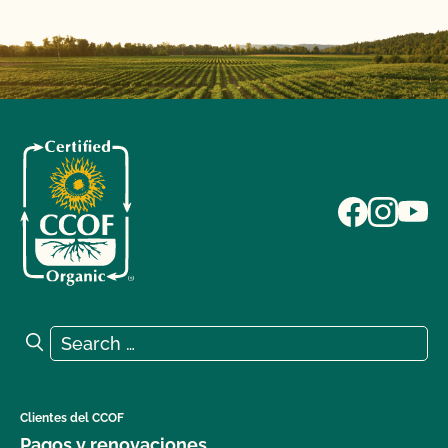
Search for:
Search
Clientes del CCOF
Pagos y renovaciones