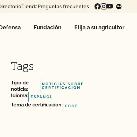
Directorio
Tienda
Preguntas frecuentes
chang
Defensa
Fundación
Elija a su agricultor
Tags
Tipo de
NOTICIAS SOBRE
CERTIFICACIÓN
noticia:
Idioma:
ESPAÑOL
Tema de certificación:
CCOF