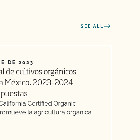
SEE ALL
RE DE 2023
2
l de cultivos orgánicos
E
 a México, 2023-2024
M
E
ropuestas
n
lifornia Certified Organic
l
romueve la agricultura orgánica