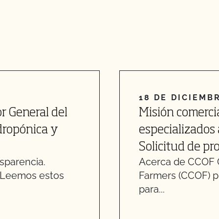
18 DE DICIEMB
or General del
Misión comercia
idropónica y
especializados
Solicitud de p
sparencia.
Acerca de CCOF Ca
. Leemos estos
Farmers (CCOF) p
para...