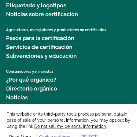
Etiquetado y logotipos
Noticias sobre certificación
Agricultores, manejadores y productores no certificados
Pasos para la certificación
Servicios de certificación
Subvenciones y educación
Consumidores y minoristas
¿Por qué orgánico?
Directorio orgánico
Noticias
X
Donar
This website or its third-party tools process personal data.In
case of sale of your personal information, you may opt out by
Carreras profesionales
using the link
Do not sell my personal information
.
Sala de prensa