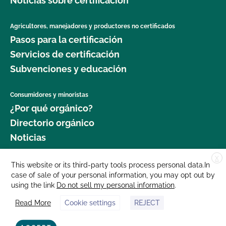
Noticias sobre certificación
Agricultores, manejadores y productores no certificados
Pasos para la certificación
Servicios de certificación
Subvenciones y educación
Consumidores y minoristas
¿Por qué orgánico?
Directorio orgánico
Noticias
X
Donar
This website or its third-party tools process personal data.In
case of sale of your personal information, you may opt out by
Carreras profesionales
using the link
Do not sell my personal information
.
Sala de prensa
Read More
Cookie settings
REJECT
Contáctenos
877 Cedar Street, Suite 248, Santa Cruz, CA 95060 © 2025 CCOF.org