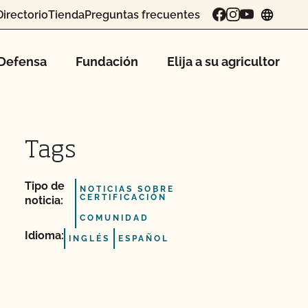
Directorio
Tienda
Preguntas frecuentes
chang
Defensa
Fundación
Elija a su agricultor
Tags
Tipo de
NOTICIAS SOBRE
CERTIFICACIÓN
noticia:
COMUNIDAD
Idioma:
INGLÉS
ESPAÑOL