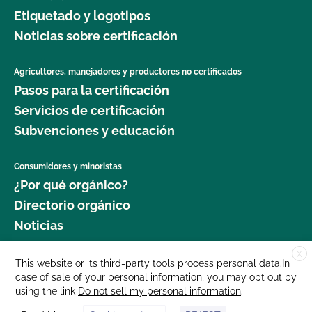
Etiquetado y logotipos
Noticias sobre certificación
Agricultores, manejadores y productores no certificados
Pasos para la certificación
Servicios de certificación
Subvenciones y educación
Consumidores y minoristas
¿Por qué orgánico?
Directorio orgánico
Noticias
X
Donar
This website or its third-party tools process personal data.In
case of sale of your personal information, you may opt out by
Carreras profesionales
using the link
Do not sell my personal information
.
Sala de prensa