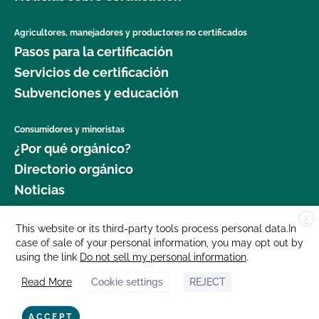
Agricultores, manejadores y productores no certificados
Pasos para la certificación
Servicios de certificación
Subvenciones y educación
Consumidores y minoristas
¿Por qué orgánico?
Directorio orgánico
Noticias
X
Donar
This website or its third-party tools process personal data.In
case of sale of your personal information, you may opt out by
Carreras profesionales
using the link
Do not sell my personal information
.
Sala de prensa
Read More
Cookie settings
REJECT
Contáctenos
877 Cedar Street, Suite 248, Santa Cruz, CA 95060 © 2025 CCOF.org
ACCEPT