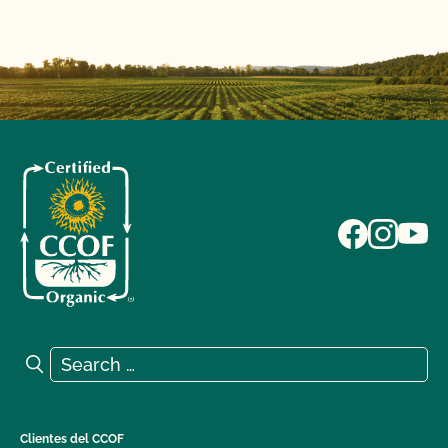
Search for:
Search
Clientes del CCOF