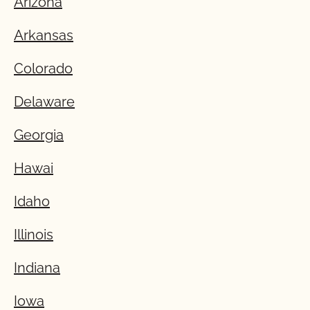
Arizona
Arkansas
Colorado
Delaware
Georgia
Hawai
Idaho
Illinois
Indiana
Iowa