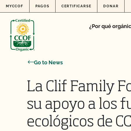
Skip to content
MYCCOF
PAGOS
CERTIFICARSE
DONAR
¿Por qué orgáni
Go to News
La Clif Family 
su apoyo a los f
ecológicos de C