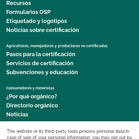
Recursos
Formularios OSP
Etiquetado y logotipos
Noticias sobre certificación
Agricultores, manejadores y productores no certificados
Pasos para la certificación
Servicios de certificación
Subvenciones y educación
Consumidores y minoristas
¿Por qué orgánico?
Directorio orgánico
Noticias
X
Donar
This website or its third-party tools process personal data.In
case of sale of your personal information, you may opt out by
Carreras profesionales