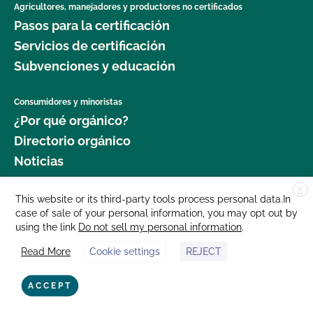
Agricultores, manejadores y productores no certificados
Pasos para la certificación
Servicios de certificación
Subvenciones y educación
Consumidores y minoristas
¿Por qué orgánico?
Directorio orgánico
Noticias
X
Donar
This website or its third-party tools process personal data.In
case of sale of your personal information, you may opt out by
Carreras profesionales
using the link
Do not sell my personal information
.
Sala de prensa
Read More
Cookie settings
REJECT
Contáctenos
877 Cedar Street, Suite 248, Santa Cruz, CA 95060 © 2025 CCOF.org
ACCEPT