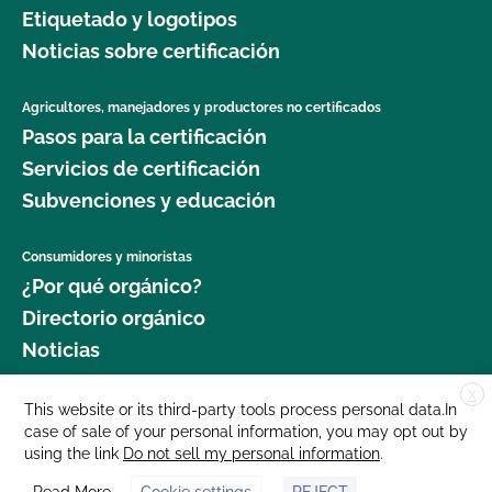
Etiquetado y logotipos
Noticias sobre certificación
Agricultores, manejadores y productores no certificados
Pasos para la certificación
Servicios de certificación
Subvenciones y educación
Consumidores y minoristas
¿Por qué orgánico?
Directorio orgánico
Noticias
X
Donar
This website or its third-party tools process personal data.In
case of sale of your personal information, you may opt out by
Carreras profesionales
using the link
Do not sell my personal information
.
Sala de prensa