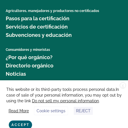
Agricultores, manejadores y productores no certificados
Pasos para la certificación
Servicios de certificación
Subvenciones y educación
Consumidores y minoristas
¿Por qué orgánico?
Directorio orgánico
Noticias
X
Donar
This website or its third-party tools process personal data.In
case of sale of your personal information, you may opt out by
Carreras profesionales
using the link
Do not sell my personal information
.
Sala de prensa
Read More
Cookie settings
REJECT
Contáctenos
877 Cedar Street, Suite 248, Santa Cruz, CA 95060 © 2025 CCOF.org
ACCEPT