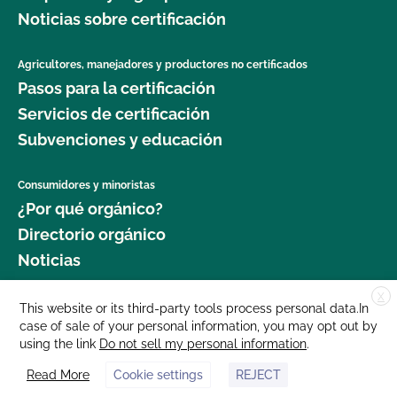
Noticias sobre certificación
Agricultores, manejadores y productores no certificados
Pasos para la certificación
Servicios de certificación
Subvenciones y educación
Consumidores y minoristas
¿Por qué orgánico?
Directorio orgánico
Noticias
X
Donar
This website or its third-party tools process personal data.In
case of sale of your personal information, you may opt out by
Carreras profesionales
using the link
Do not sell my personal information
.
Sala de prensa
Read More
Cookie settings
REJECT
Contáctenos