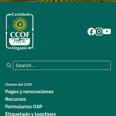
Search for:
Search
Clientes del CCOF
Pagos y renovaciones
Recursos
Formularios OSP
Etiquetado y logotipos