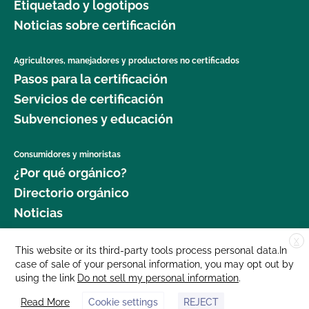
Etiquetado y logotipos
Noticias sobre certificación
Agricultores, manejadores y productores no certificados
Pasos para la certificación
Servicios de certificación
Subvenciones y educación
Consumidores y minoristas
¿Por qué orgánico?
Directorio orgánico
Noticias
X
Donar
This website or its third-party tools process personal data.In
case of sale of your personal information, you may opt out by
Carreras profesionales
using the link
Do not sell my personal information
.
Sala de prensa
Read More
Cookie settings
REJECT
Contáctenos