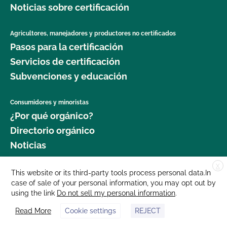
Noticias sobre certificación
Agricultores, manejadores y productores no certificados
Pasos para la certificación
Servicios de certificación
Subvenciones y educación
Consumidores y minoristas
¿Por qué orgánico?
Directorio orgánico
Noticias
X
Donar
This website or its third-party tools process personal data.In
case of sale of your personal information, you may opt out by
Carreras profesionales
using the link
Do not sell my personal information
.
Sala de prensa
Read More
Cookie settings
REJECT
Contáctenos