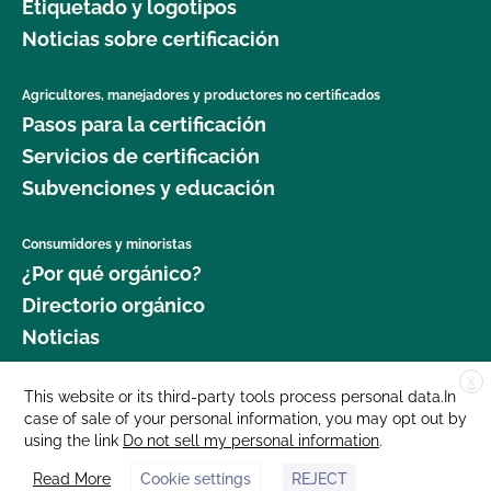
Etiquetado y logotipos
Noticias sobre certificación
Agricultores, manejadores y productores no certificados
Pasos para la certificación
Servicios de certificación
Subvenciones y educación
Consumidores y minoristas
¿Por qué orgánico?
Directorio orgánico
Noticias
X
Donar
This website or its third-party tools process personal data.In
case of sale of your personal information, you may opt out by
Carreras profesionales
using the link
Do not sell my personal information
.
Sala de prensa
Read More
Cookie settings
REJECT
Contáctenos