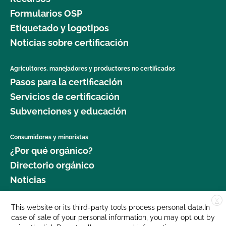
Formularios OSP
Etiquetado y logotipos
Noticias sobre certificación
Agricultores, manejadores y productores no certificados
Pasos para la certificación
Servicios de certificación
Subvenciones y educación
Consumidores y minoristas
¿Por qué orgánico?
Directorio orgánico
Noticias
X
Donar
This website or its third-party tools process personal data.In
case of sale of your personal information, you may opt out by
Carreras profesionales